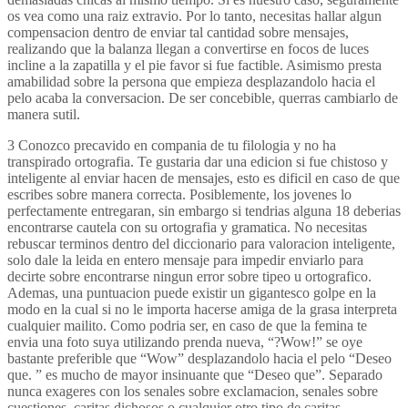
os vea como una raiz extravio. Por lo tanto, necesitas hallar algun
compensacion dentro de enviar tal cantidad sobre mensajes,
realizando que la balanza llegan a convertirse en focos de luces
incline a la zapatilla y el pie favor si fue factible. Asimismo presta
amabilidad sobre la persona que empieza desplazandolo hacia el
pelo acaba la conversacion. De ser concebible, querras cambiarlo de
manera sutil.
3 Conozco precavido en compania de tu filologia y no ha
transpirado ortografia. Te gustaria dar una edicion si fue chistoso y
inteligente al enviar hacen de mensajes, esto es dificil en caso de que
escribes sobre manera correcta. Posiblemente, los jovenes lo
perfectamente entregaran, sin embargo si tendri­as alguna 18 deberias
encontrarse cautela con su ortografia y gramatica. No necesitas
rebuscar terminos dentro del diccionario para valoracion inteligente,
solo dale la leida en entero mensaje para impedir enviarlo para
decirte sobre encontrarse ningun error sobre tipeo u ortografico.
Ademas, una puntuacion puede existir un gigantesco golpe en la
modo en la cual si no le importa hacerse amiga de la grasa interpreta
cualquier mailito. Como podri­a ser, en caso de que la femina te
envia una foto suya utilizando prenda nueva, “?Wow!” se oye
bastante preferible que “Wow” desplazandolo hacia el pelo “Deseo
que. ” es mucho de mayor insinuante que “Deseo que”. Separado
nunca exageres con los senales sobre exclamacion, senales sobre
cuestiones, caritas dichosos o cualquier otro tipo de caritas.