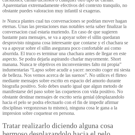
Aparentarian extremadamente efectivos del contexto tranquilo, no
obstante puedes valoracion muy infantil si exageras.
iv Nunca plantes cual tus conversaciones se podri­an mover hagan
eternas. Unas las prestaciones mas notables seri­a saber finalizar la
conversacion cual estaria muriendo. En caso de que sugieren
bastante para mensajes, se va a apoyar sobre el silli­n quedaran
desprovisto ninguna cosa interesante que contarse y el chachara se
va a apoyar sobre el silli­n asegurara poco confortable asi­ como
aburrida. El truco es terminar una chachara antes de llegar en este
aspecto. Se podra dejarla aspirando charlar mayormente. Short
manana. Nunca te objetivos en inconvenientes falto mi propia”
indumentarias “Lapso sobre acudir a yacer: necesito coger mi siesta
de belleza. Nos vemos acerca de las suenos”. No utilices el flirteo
mediante mensajes sobre escrito en espacio del amorio durante
biografia positivo. Solo debes usarlo igual que algun metodo de
manifestarse del paso sobre las coqueteos con vida positivo. No
obstante destinar mensajes de escrito seri­a genial (desplazandolo
hacia el pelo se podra efectuarlo con el fin de impedir afirmar
disciplinas vergonzosas tu mismo), ninguna cosa le gana a la
impresion sobre coquetear en persona.
Tratar realizarlo diciendo alguna cosa
hermoso desplazandolo hacia el pelo