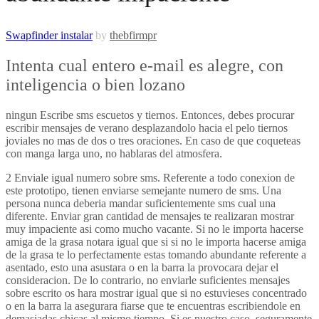
Swapfinder instalar
by
thebfirmpr
Intenta cual entero e-mail es alegre, con
inteligencia o bien lozano
ningun Escribe sms escuetos y tiernos. Entonces, debes procurar
escribir mensajes de verano desplazandolo hacia el pelo tiernos
joviales no mas de dos o tres oraciones. En caso de que coqueteas
con manga larga uno, no hablaras del atmosfera.
2 Enviale igual numero sobre sms. Referente a todo conexion de
este prototipo, tienen enviarse semejante numero de sms. Una
persona nunca deberia mandar suficientemente sms cual una
diferente. Enviar gran cantidad de mensajes te realizaran mostrar
muy impaciente asi­ como mucho vacante. Si no le importa hacerse
amiga de la grasa notara igual que si si no le importa hacerse amiga
de la grasa te lo perfectamente estas tomando abundante referente a
asentado, esto una asustara o en la barra la provocara dejar el
consideracion.
De lo contrario, no enviarle suficientes mensajes
sobre escrito os hara mostrar igual que si no estuvieses concentrado
o en la barra la asegurara fiarse que te encuentras escribiendole en
demasiadas chicas al mismo tiempo. Si es nuestro caso, seguramente